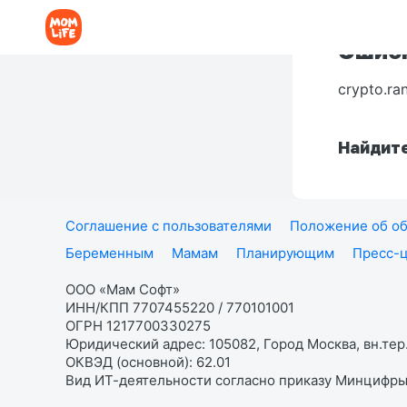
Ошибк
crypto.ra
Найдите
Соглашение с пользователями
Положение об об
Беременным
Мамам
Планирующим
Пресс-
ООО «Мам Софт»
ИНН/КПП 7707455220 / 770101001
ОГРН 1217700330275
Юридический адрес: 105082, Город Москва, вн.тер.
ОКВЭД (основной): 62.01
Вид ИТ-деятельности согласно приказу Минцифры: