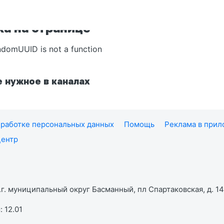
а на странице
ndomUUID is not a function
 нужное в каналах
работке персональных данных
Помощь
Реклама в при
центр
г. муниципальный округ Басманный, пл Спартаковская, д. 14,
 12.01