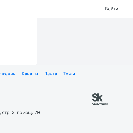
Войти
ложении
Каналы
Лента
Темы
 стр. 2, помещ. 7Н