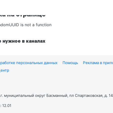
а на странице
ndomUUID is not a function
 нужное в каналах
работке персональных данных
Помощь
Реклама в при
центр
г. муниципальный округ Басманный, пл Спартаковская, д. 14,
 12.01