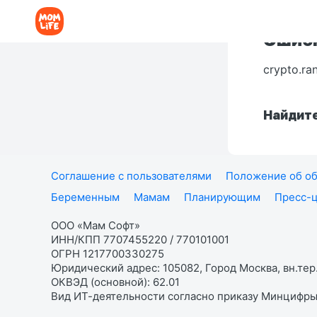
Ошибк
crypto.ra
Найдите
Соглашение с пользователями
Положение об об
Беременным
Мамам
Планирующим
Пресс-
ООО «Мам Софт»
ИНН/КПП 7707455220 / 770101001
ОГРН 1217700330275
Юридический адрес: 105082, Город Москва, вн.тер.
ОКВЭД (основной): 62.01
Вид ИТ-деятельности согласно приказу Минцифры: