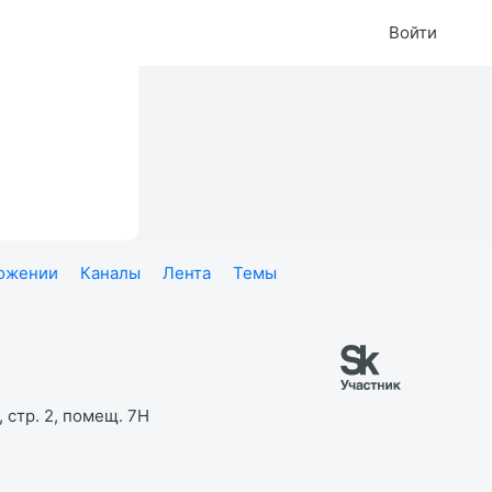
Войти
ложении
Каналы
Лента
Темы
 стр. 2, помещ. 7Н