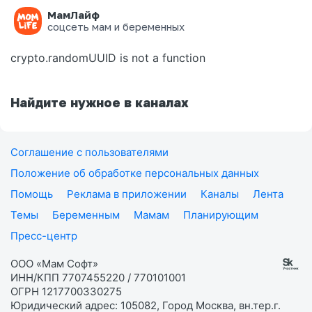
МамЛайф
Ошибка на странице
соцсеть мам и беременных
crypto.randomUUID is not a function
Найдите нужное в каналах
Соглашение с пользователями
Положение об обработке персональных данных
Помощь
Реклама в приложении
Каналы
Лента
Темы
Беременным
Мамам
Планирующим
Пресс-центр
ООО «Мам Софт»
ИНН/КПП 7707455220 / 770101001
ОГРН 1217700330275
Юридический адрес: 105082, Город Москва, вн.тер.г.