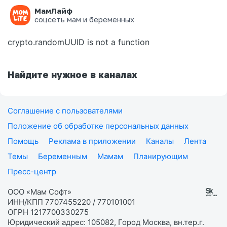
МамЛайф
Ошибка на странице
соцсеть мам и беременных
crypto.randomUUID is not a function
Найдите нужное в каналах
Соглашение с пользователями
Положение об обработке персональных данных
Помощь
Реклама в приложении
Каналы
Лента
Темы
Беременным
Мамам
Планирующим
Пресс-центр
ООО «Мам Софт»
ИНН/КПП 7707455220 / 770101001
ОГРН 1217700330275
Юридический адрес: 105082, Город Москва, вн.тер.г.