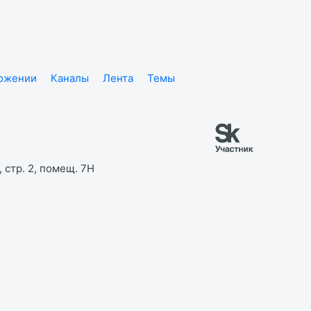
ложении
Каналы
Лента
Темы
 стр. 2, помещ. 7Н