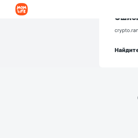
Ошибк
crypto.ra
Найдите