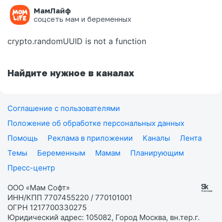
МамЛайф
Ошибка на странице
соцсеть мам и беременных
crypto.randomUUID is not a function
Найдите нужное в каналах
Соглашение с пользователями
Положение об обработке персональных данных
Помощь
Реклама в приложении
Каналы
Лента
Темы
Беременным
Мамам
Планирующим
Пресс-центр
ООО «Мам Софт»
ИНН/КПП 7707455220 / 770101001
ОГРН 1217700330275
Юридический адрес: 105082, Город Москва, вн.тер.г.