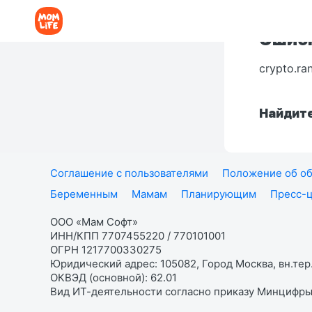
Ошибк
crypto.ra
Найдите
Соглашение с пользователями
Положение об об
Беременным
Мамам
Планирующим
Пресс-
ООО «Мам Софт»
ИНН/КПП 7707455220 / 770101001
ОГРН 1217700330275
Юридический адрес: 105082, Город Москва, вн.тер.
ОКВЭД (основной): 62.01
Вид ИТ-деятельности согласно приказу Минцифры: