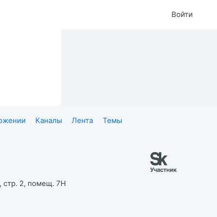
Войти
ложении
Каналы
Лента
Темы
 стр. 2, помещ. 7Н