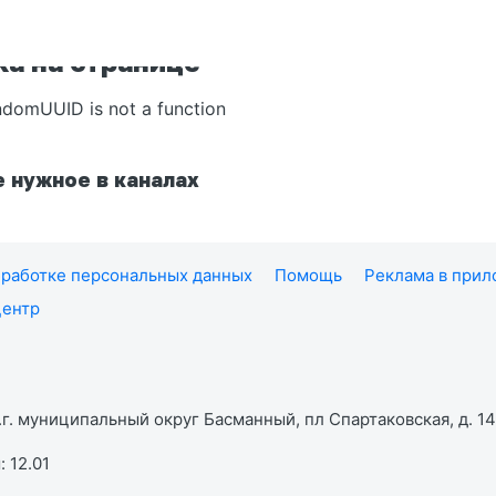
а на странице
ndomUUID is not a function
 нужное в каналах
работке персональных данных
Помощь
Реклама в при
центр
г. муниципальный округ Басманный, пл Спартаковская, д. 14,
 12.01