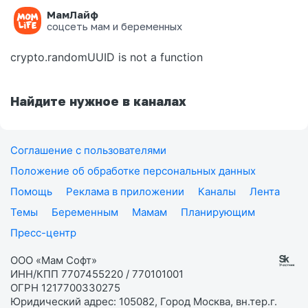
МамЛайф
Ошибка на странице
соцсеть мам и беременных
crypto.randomUUID is not a function
Найдите нужное в каналах
Соглашение с пользователями
Положение об обработке персональных данных
Помощь
Реклама в приложении
Каналы
Лента
Темы
Беременным
Мамам
Планирующим
Пресс-центр
ООО «Мам Софт»
ИНН/КПП 7707455220 / 770101001
ОГРН 1217700330275
Юридический адрес: 105082, Город Москва, вн.тер.г.