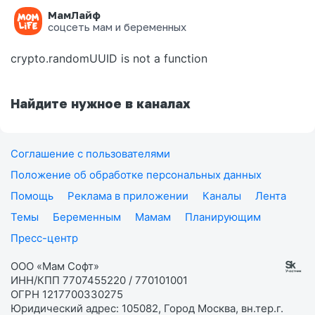
МамЛайф
Ошибка на странице
соцсеть мам и беременных
crypto.randomUUID is not a function
Найдите нужное в каналах
Соглашение с пользователями
Положение об обработке персональных данных
Помощь
Реклама в приложении
Каналы
Лента
Темы
Беременным
Мамам
Планирующим
Пресс-центр
ООО «Мам Софт»
ИНН/КПП 7707455220 / 770101001
ОГРН 1217700330275
Юридический адрес: 105082, Город Москва, вн.тер.г.