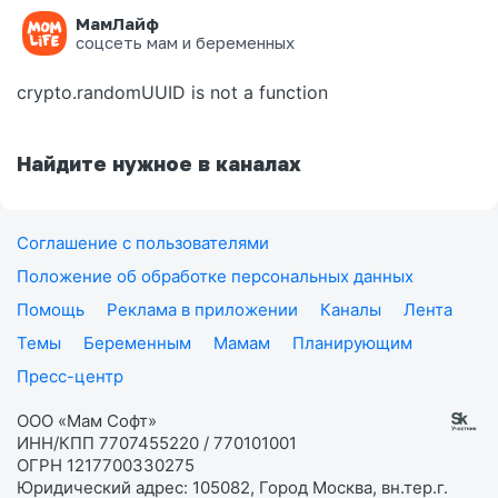
МамЛайф
Ошибка на странице
соцсеть мам и беременных
crypto.randomUUID is not a function
Найдите нужное в каналах
Соглашение с пользователями
Положение об обработке персональных данных
Помощь
Реклама в приложении
Каналы
Лента
Темы
Беременным
Мамам
Планирующим
Пресс-центр
ООО «Мам Софт»
ИНН/КПП 7707455220 / 770101001
ОГРН 1217700330275
Юридический адрес: 105082, Город Москва, вн.тер.г.