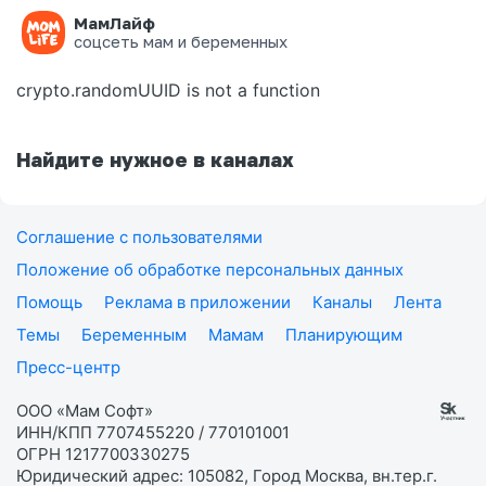
МамЛайф
Ошибка на странице
соцсеть мам и беременных
crypto.randomUUID is not a function
Найдите нужное в каналах
Соглашение с пользователями
Положение об обработке персональных данных
Помощь
Реклама в приложении
Каналы
Лента
Темы
Беременным
Мамам
Планирующим
Пресс-центр
ООО «Мам Софт»
ИНН/КПП 7707455220 / 770101001
ОГРН 1217700330275
Юридический адрес: 105082, Город Москва, вн.тер.г.