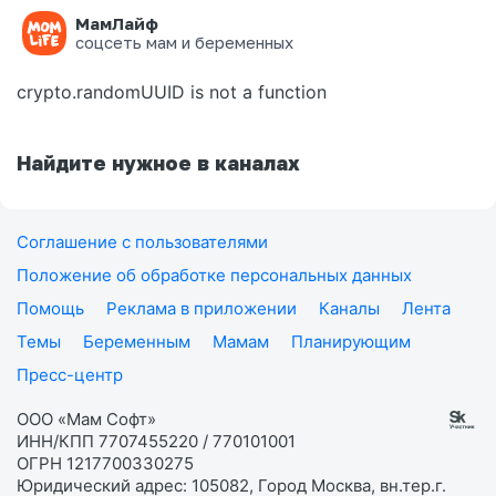
МамЛайф
Ошибка на странице
соцсеть мам и беременных
crypto.randomUUID is not a function
Найдите нужное в каналах
Соглашение с пользователями
Положение об обработке персональных данных
Помощь
Реклама в приложении
Каналы
Лента
Темы
Беременным
Мамам
Планирующим
Пресс-центр
ООО «Мам Софт»
ИНН/КПП 7707455220 / 770101001
ОГРН 1217700330275
Юридический адрес: 105082, Город Москва, вн.тер.г.