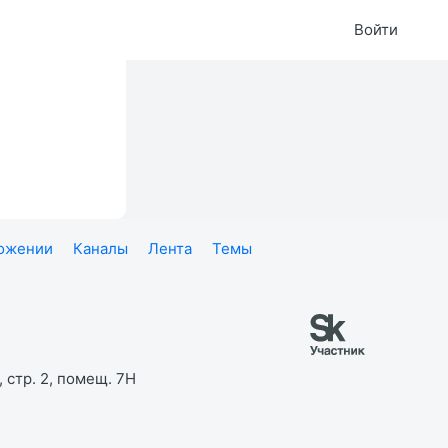
Войти
ложении
Каналы
Лента
Темы
 стр. 2, помещ. 7Н