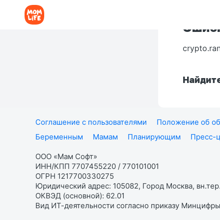
Ошибк
crypto.ra
Найдите
Соглашение с пользователями
Положение об об
Беременным
Мамам
Планирующим
Пресс-
ООО «Мам Софт»
ИНН/КПП 7707455220 / 770101001
ОГРН 1217700330275
Юридический адрес: 105082, Город Москва, вн.тер.
ОКВЭД (основной): 62.01
Вид ИТ-деятельности согласно приказу Минцифры: