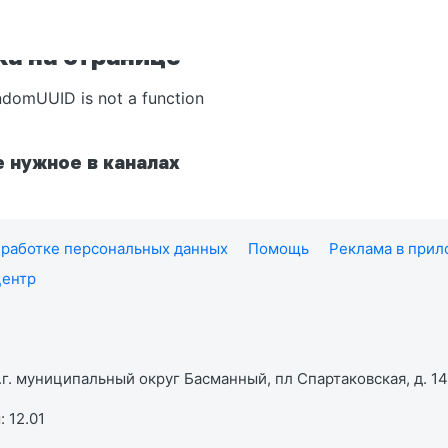
а на странице
ndomUUID is not a function
 нужное в каналах
работке персональных данных
Помощь
Реклама в при
центр
г. муниципальный округ Басманный, пл Спартаковская, д. 14,
 12.01