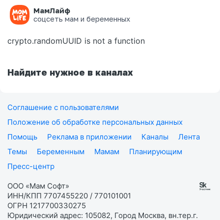
МамЛайф
Ошибка на странице
соцсеть мам и беременных
crypto.randomUUID is not a function
Найдите нужное в каналах
Соглашение с пользователями
Положение об обработке персональных данных
Помощь
Реклама в приложении
Каналы
Лента
Темы
Беременным
Мамам
Планирующим
Пресс-центр
ООО «Мам Софт»
ИНН/КПП 7707455220 / 770101001
ОГРН 1217700330275
Юридический адрес: 105082, Город Москва, вн.тер.г.