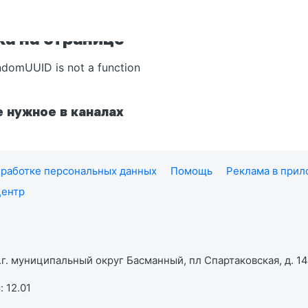
а на странице
ndomUUID is not a function
 нужное в каналах
работке персональных данных
Помощь
Реклама в при
центр
г. муниципальный округ Басманный, пл Спартаковская, д. 14,
 12.01