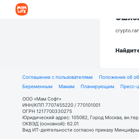
Ошибк
crypto.ra
Найдите
Соглашение с пользователями
Положение об об
Беременным
Мамам
Планирующим
Пресс-
ООО «Мам Софт»
ИНН/КПП 7707455220 / 770101001
ОГРН 1217700330275
Юридический адрес: 105082, Город Москва, вн.тер.
ОКВЭД (основной): 62.01
Вид ИТ-деятельности согласно приказу Минцифры: