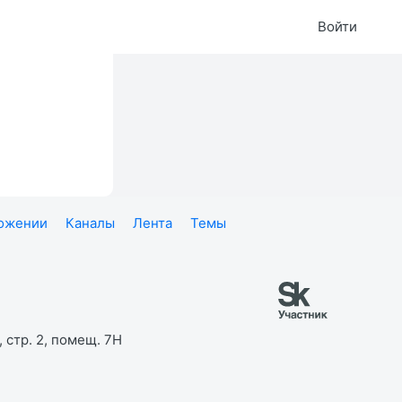
Войти
ложении
Каналы
Лента
Темы
 стр. 2, помещ. 7Н