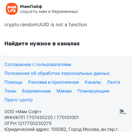
МамЛайф
Ошибка на странице
соцсеть мам и беременных
crypto.randomUUID is not a function
Найдите нужное в каналах
Соглашение с пользователями
Положение об обработке персональных данных
Помощь
Реклама в приложении
Каналы
Лента
Темы
Беременным
Мамам
Планирующим
Пресс-центр
ООО «Мам Софт»
ИНН/КПП 7707455220 / 770101001
ОГРН 1217700330275
Юридический адрес: 105082, Город Москва, вн.тер.г.