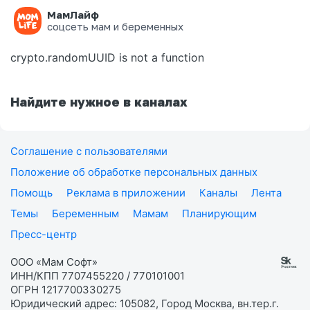
МамЛайф
Ошибка на странице
соцсеть мам и беременных
crypto.randomUUID is not a function
Найдите нужное в каналах
Соглашение с пользователями
Положение об обработке персональных данных
Помощь
Реклама в приложении
Каналы
Лента
Темы
Беременным
Мамам
Планирующим
Пресс-центр
ООО «Мам Софт»
ИНН/КПП 7707455220 / 770101001
ОГРН 1217700330275
Юридический адрес: 105082, Город Москва, вн.тер.г.