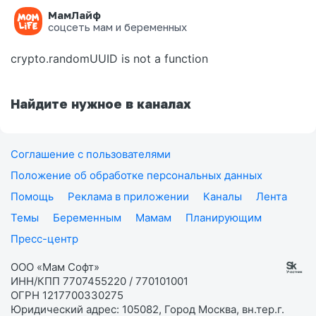
МамЛайф
Ошибка на странице
соцсеть мам и беременных
crypto.randomUUID is not a function
Найдите нужное в каналах
Соглашение с пользователями
Положение об обработке персональных данных
Помощь
Реклама в приложении
Каналы
Лента
Темы
Беременным
Мамам
Планирующим
Пресс-центр
ООО «Мам Софт»
ИНН/КПП 7707455220 / 770101001
ОГРН 1217700330275
Юридический адрес: 105082, Город Москва, вн.тер.г.