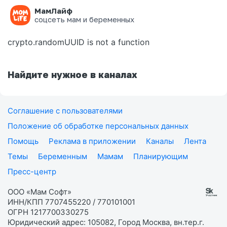
МамЛайф
Ошибка на странице
соцсеть мам и беременных
crypto.randomUUID is not a function
Найдите нужное в каналах
Соглашение с пользователями
Положение об обработке персональных данных
Помощь
Реклама в приложении
Каналы
Лента
Темы
Беременным
Мамам
Планирующим
Пресс-центр
ООО «Мам Софт»
ИНН/КПП 7707455220 / 770101001
ОГРН 1217700330275
Юридический адрес: 105082, Город Москва, вн.тер.г.