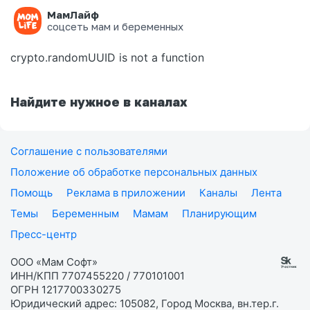
МамЛайф
Ошибка на странице
соцсеть мам и беременных
crypto.randomUUID is not a function
Найдите нужное в каналах
Соглашение с пользователями
Положение об обработке персональных данных
Помощь
Реклама в приложении
Каналы
Лента
Темы
Беременным
Мамам
Планирующим
Пресс-центр
ООО «Мам Софт»
ИНН/КПП 7707455220 / 770101001
ОГРН 1217700330275
Юридический адрес: 105082, Город Москва, вн.тер.г.