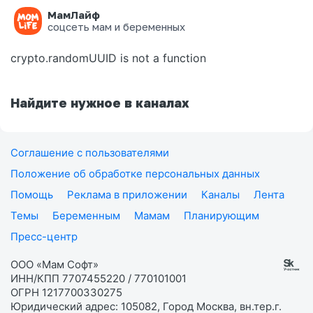
МамЛайф
Ошибка на странице
соцсеть мам и беременных
crypto.randomUUID is not a function
Найдите нужное в каналах
Соглашение с пользователями
Положение об обработке персональных данных
Помощь
Реклама в приложении
Каналы
Лента
Темы
Беременным
Мамам
Планирующим
Пресс-центр
ООО «Мам Софт»
ИНН/КПП 7707455220 / 770101001
ОГРН 1217700330275
Юридический адрес: 105082, Город Москва, вн.тер.г.