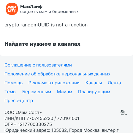
МамЛайф
Ошибка на странице
соцсеть мам и беременных
crypto.randomUUID is not a function
Найдите нужное в каналах
Соглашение с пользователями
Положение об обработке персональных данных
Помощь
Реклама в приложении
Каналы
Лента
Темы
Беременным
Мамам
Планирующим
Пресс-центр
ООО «Мам Софт»
ИНН/КПП 7707455220 / 770101001
ОГРН 1217700330275
Юридический адрес: 105082, Город Москва, вн.тер.г.