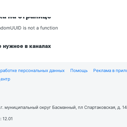
а на странице
ndomUUID is not a function
 нужное в каналах
работке персональных данных
Помощь
Реклама в при
центр
г. муниципальный округ Басманный, пл Спартаковская, д. 14,
 12.01