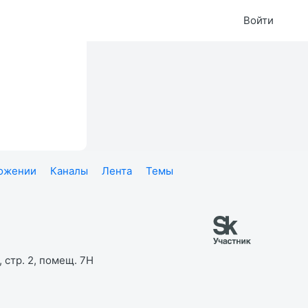
Войти
ложении
Каналы
Лента
Темы
 стр. 2, помещ. 7Н