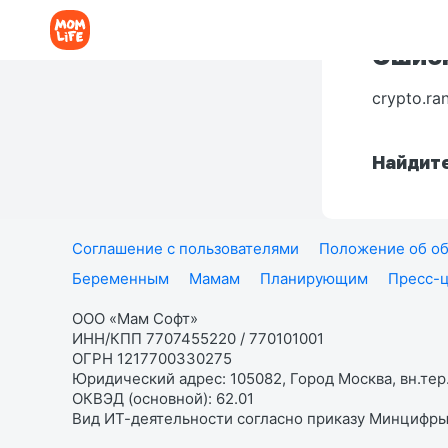
Ошибк
crypto.ra
Найдите
Соглашение с пользователями
Положение об об
Беременным
Мамам
Планирующим
Пресс-
ООО «Мам Софт»
ИНН/КПП 7707455220 / 770101001
ОГРН 1217700330275
Юридический адрес: 105082, Город Москва, вн.тер.
ОКВЭД (основной): 62.01
Вид ИТ-деятельности согласно приказу Минцифры: