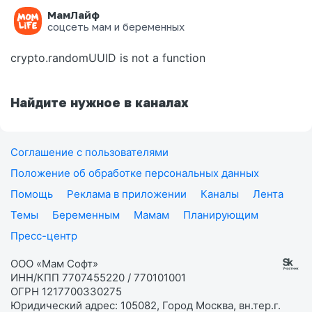
МамЛайф
Ошибка на странице
соцсеть мам и беременных
crypto.randomUUID is not a function
Найдите нужное в каналах
Соглашение с пользователями
Положение об обработке персональных данных
Помощь
Реклама в приложении
Каналы
Лента
Темы
Беременным
Мамам
Планирующим
Пресс-центр
ООО «Мам Софт»
ИНН/КПП 7707455220 / 770101001
ОГРН 1217700330275
Юридический адрес: 105082, Город Москва, вн.тер.г.