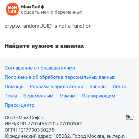
МамЛайф
Ошибка на странице
соцсеть мам и беременных
crypto.randomUUID is not a function
Найдите нужное в каналах
Соглашение с пользователями
Положение об обработке персональных данных
Помощь
Реклама в приложении
Каналы
Лента
Темы
Беременным
Мамам
Планирующим
Пресс-центр
ООО «Мам Софт»
ИНН/КПП 7707455220 / 770101001
ОГРН 1217700330275
Юридический адрес: 105082, Город Москва, вн.тер.г.