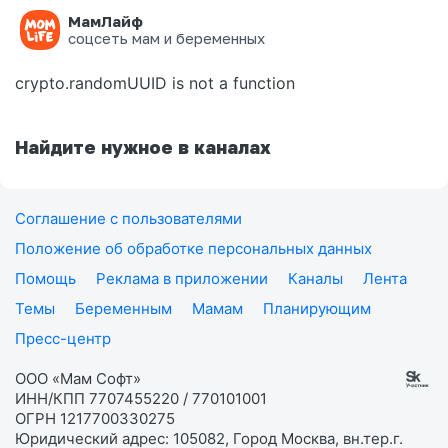
МамЛайф
Ошибка на странице
соцсеть мам и беременных
crypto.randomUUID is not a function
Найдите нужное в каналах
Соглашение с пользователями
Положение об обработке персональных данных
Помощь
Реклама в приложении
Каналы
Лента
Темы
Беременным
Мамам
Планирующим
Пресс-центр
ООО «Мам Софт»
ИНН/КПП 7707455220 / 770101001
ОГРН 1217700330275
Юридический адрес: 105082, Город Москва, вн.тер.г.