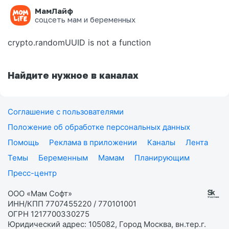
МамЛайф
Ошибка на странице
соцсеть мам и беременных
crypto.randomUUID is not a function
Найдите нужное в каналах
Соглашение с пользователями
Положение об обработке персональных данных
Помощь
Реклама в приложении
Каналы
Лента
Темы
Беременным
Мамам
Планирующим
Пресс-центр
ООО «Мам Софт»
ИНН/КПП 7707455220 / 770101001
ОГРН 1217700330275
Юридический адрес: 105082, Город Москва, вн.тер.г.