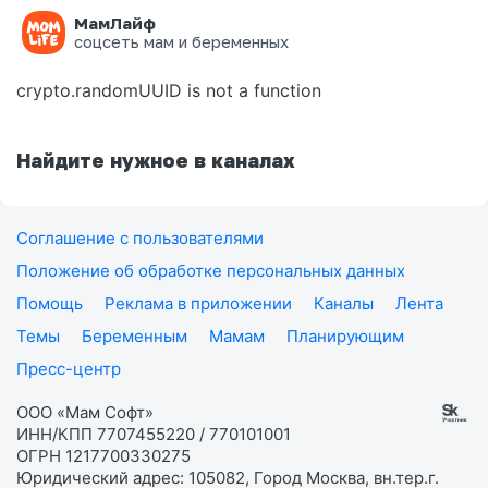
МамЛайф
Ошибка на странице
соцсеть мам и беременных
crypto.randomUUID is not a function
Найдите нужное в каналах
Соглашение с пользователями
Положение об обработке персональных данных
Помощь
Реклама в приложении
Каналы
Лента
Темы
Беременным
Мамам
Планирующим
Пресс-центр
ООО «Мам Софт»
ИНН/КПП 7707455220 / 770101001
ОГРН 1217700330275
Юридический адрес: 105082, Город Москва, вн.тер.г.