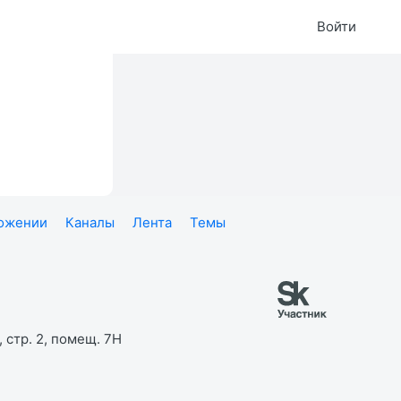
Войти
ложении
Каналы
Лента
Темы
 стр. 2, помещ. 7Н