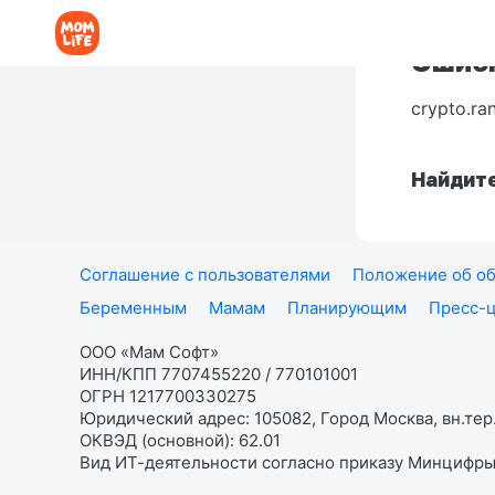
Ошибк
crypto.ra
Найдите
Соглашение с пользователями
Положение об об
Беременным
Мамам
Планирующим
Пресс-
ООО «Мам Софт»
ИНН/КПП 7707455220 / 770101001
ОГРН 1217700330275
Юридический адрес: 105082, Город Москва, вн.тер.
ОКВЭД (основной): 62.01
Вид ИТ-деятельности согласно приказу Минцифры: