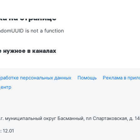
а на странице
ndomUUID is not a function
 нужное в каналах
работке персональных данных
Помощь
Реклама в при
центр
г. муниципальный округ Басманный, пл Спартаковская, д. 14,
 12.01