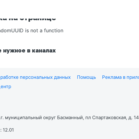
а на странице
ndomUUID is not a function
 нужное в каналах
работке персональных данных
Помощь
Реклама в при
центр
г. муниципальный округ Басманный, пл Спартаковская, д. 14,
 12.01