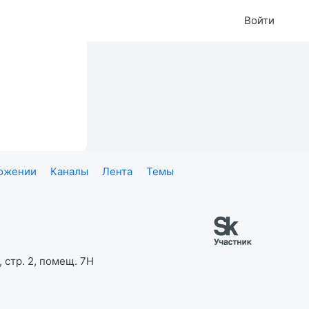
Войти
ложении
Каналы
Лента
Темы
 стр. 2, помещ. 7Н