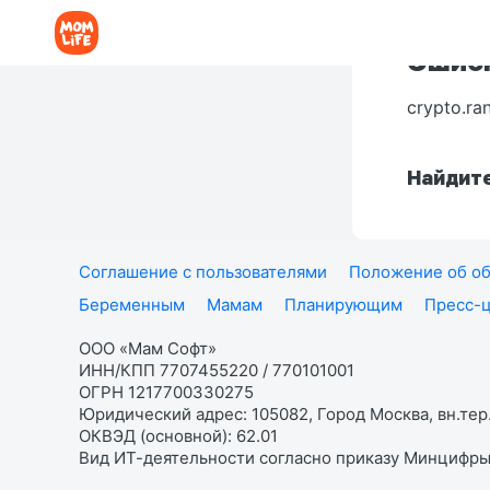
Ошибк
crypto.ra
Найдите
Соглашение с пользователями
Положение об об
Беременным
Мамам
Планирующим
Пресс-
ООО «Мам Софт»
ИНН/КПП 7707455220 / 770101001
ОГРН 1217700330275
Юридический адрес: 105082, Город Москва, вн.тер.
ОКВЭД (основной): 62.01
Вид ИТ-деятельности согласно приказу Минцифры: