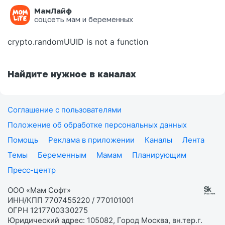
МамЛайф
Ошибка на странице
соцсеть мам и беременных
crypto.randomUUID is not a function
Найдите нужное в каналах
Соглашение с пользователями
Положение об обработке персональных данных
Помощь
Реклама в приложении
Каналы
Лента
Темы
Беременным
Мамам
Планирующим
Пресс-центр
ООО «Мам Софт»
ИНН/КПП 7707455220 / 770101001
ОГРН 1217700330275
Юридический адрес: 105082, Город Москва, вн.тер.г.