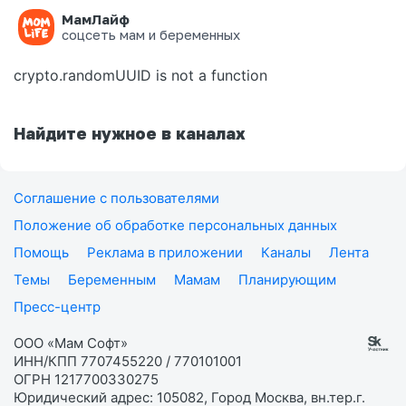
МамЛайф
Ошибка на странице
соцсеть мам и беременных
crypto.randomUUID is not a function
Найдите нужное в каналах
Соглашение с пользователями
Положение об обработке персональных данных
Помощь
Реклама в приложении
Каналы
Лента
Темы
Беременным
Мамам
Планирующим
Пресс-центр
ООО «Мам Софт»
ИНН/КПП 7707455220 / 770101001
ОГРН 1217700330275
Юридический адрес: 105082, Город Москва, вн.тер.г.