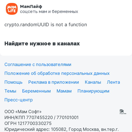
МамЛайф
Ошибка на странице
соцсеть мам и беременных
crypto.randomUUID is not a function
Найдите нужное в каналах
Соглашение с пользователями
Положение об обработке персональных данных
Помощь
Реклама в приложении
Каналы
Лента
Темы
Беременным
Мамам
Планирующим
Пресс-центр
ООО «Мам Софт»
ИНН/КПП 7707455220 / 770101001
ОГРН 1217700330275
Юридический адрес: 105082, Город Москва, вн.тер.г.