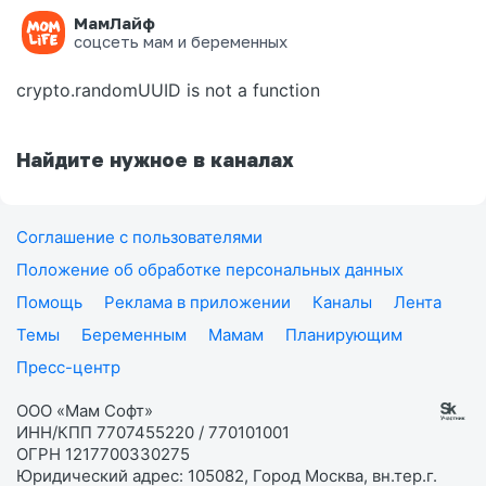
МамЛайф
Ошибка на странице
соцсеть мам и беременных
crypto.randomUUID is not a function
Найдите нужное в каналах
Соглашение с пользователями
Положение об обработке персональных данных
Помощь
Реклама в приложении
Каналы
Лента
Темы
Беременным
Мамам
Планирующим
Пресс-центр
ООО «Мам Софт»
ИНН/КПП 7707455220 / 770101001
ОГРН 1217700330275
Юридический адрес: 105082, Город Москва, вн.тер.г.