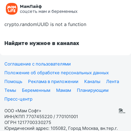
МамЛайф
Ошибка на странице
соцсеть мам и беременных
crypto.randomUUID is not a function
Найдите нужное в каналах
Соглашение с пользователями
Положение об обработке персональных данных
Помощь
Реклама в приложении
Каналы
Лента
Темы
Беременным
Мамам
Планирующим
Пресс-центр
ООО «Мам Софт»
ИНН/КПП 7707455220 / 770101001
ОГРН 1217700330275
Юридический адрес: 105082, Город Москва, вн.тер.г.