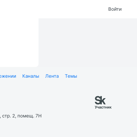
Войти
ложении
Каналы
Лента
Темы
 стр. 2, помещ. 7Н