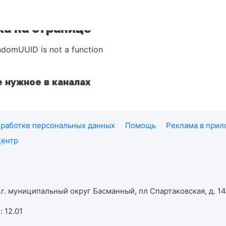
а на странице
ndomUUID is not a function
 нужное в каналах
работке персональных данных
Помощь
Реклама в при
центр
г. муниципальный округ Басманный, пл Спартаковская, д. 14,
 12.01