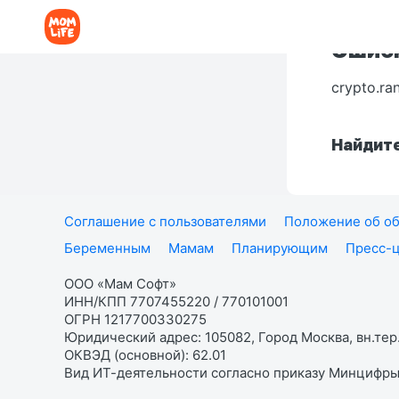
Ошибк
crypto.ra
Найдите
Соглашение с пользователями
Положение об об
Беременным
Мамам
Планирующим
Пресс-
ООО «Мам Софт»
ИНН/КПП 7707455220 / 770101001
ОГРН 1217700330275
Юридический адрес: 105082, Город Москва, вн.тер.
ОКВЭД (основной): 62.01
Вид ИТ-деятельности согласно приказу Минцифры: