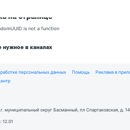
а на странице
ndomUUID is not a function
 нужное в каналах
работке персональных данных
Помощь
Реклама в при
центр
г. муниципальный округ Басманный, пл Спартаковская, д. 14,
 12.01