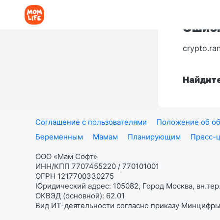
Ошибк
crypto.ra
Найдите
Соглашение с пользователями
Положение об об
Беременным
Мамам
Планирующим
Пресс-
ООО «Мам Софт»
ИНН/КПП 7707455220 / 770101001
ОГРН 1217700330275
Юридический адрес: 105082, Город Москва, вн.тер.
ОКВЭД (основной): 62.01
Вид ИТ-деятельности согласно приказу Минцифры: