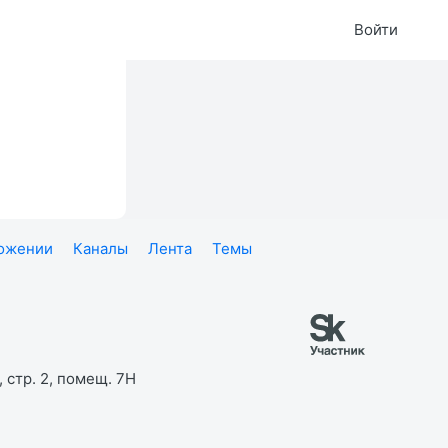
Войти
ложении
Каналы
Лента
Темы
 стр. 2, помещ. 7Н