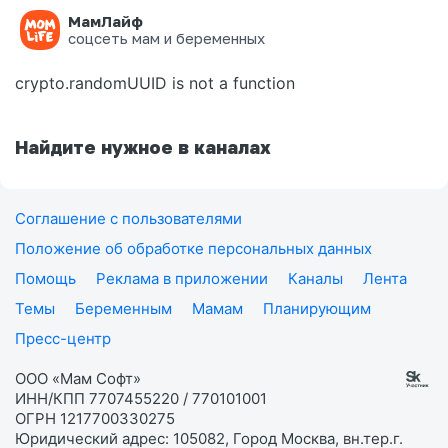
МамЛайф
Ошибка на странице
соцсеть мам и беременных
crypto.randomUUID is not a function
Найдите нужное в каналах
Соглашение с пользователями
Положение об обработке персональных данных
Помощь
Реклама в приложении
Каналы
Лента
Темы
Беременным
Мамам
Планирующим
Пресс-центр
ООО «Мам Софт»
ИНН/КПП 7707455220 / 770101001
ОГРН 1217700330275
Юридический адрес: 105082, Город Москва, вн.тер.г.