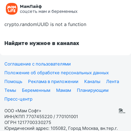
МамЛайф
Ошибка на странице
соцсеть мам и беременных
crypto.randomUUID is not a function
Найдите нужное в каналах
Соглашение с пользователями
Положение об обработке персональных данных
Помощь
Реклама в приложении
Каналы
Лента
Темы
Беременным
Мамам
Планирующим
Пресс-центр
ООО «Мам Софт»
ИНН/КПП 7707455220 / 770101001
ОГРН 1217700330275
Юридический адрес: 105082, Город Москва, вн.тер.г.