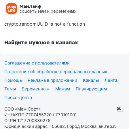
МамЛайф
Ошибка на странице
соцсеть мам и беременных
crypto.randomUUID is not a function
Найдите нужное в каналах
Соглашение с пользователями
Положение об обработке персональных данных
Помощь
Реклама в приложении
Каналы
Лента
Темы
Беременным
Мамам
Планирующим
Пресс-центр
ООО «Мам Софт»
ИНН/КПП 7707455220 / 770101001
ОГРН 1217700330275
Юридический адрес: 105082, Город Москва, вн.тер.г.