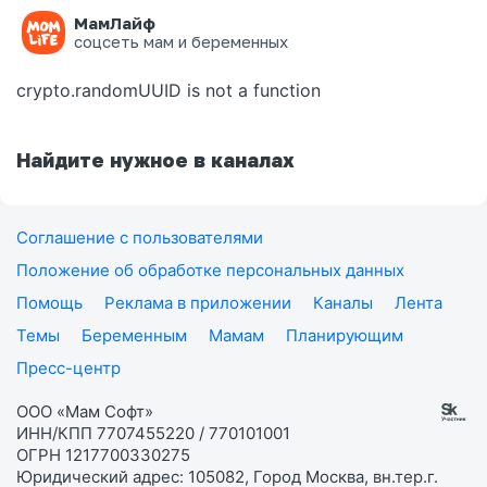
МамЛайф
Ошибка на странице
соцсеть мам и беременных
crypto.randomUUID is not a function
Найдите нужное в каналах
Соглашение с пользователями
Положение об обработке персональных данных
Помощь
Реклама в приложении
Каналы
Лента
Темы
Беременным
Мамам
Планирующим
Пресс-центр
ООО «Мам Софт»
ИНН/КПП 7707455220 / 770101001
ОГРН 1217700330275
Юридический адрес: 105082, Город Москва, вн.тер.г.