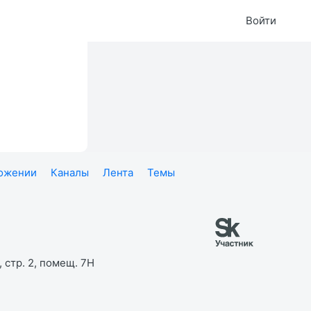
Войти
ложении
Каналы
Лента
Темы
 стр. 2, помещ. 7Н