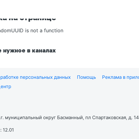
а на странице
ndomUUID is not a function
 нужное в каналах
работке персональных данных
Помощь
Реклама в при
центр
г. муниципальный округ Басманный, пл Спартаковская, д. 14,
 12.01