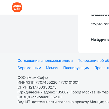
Ошибк
crypto.ra
Найдите
Соглашение с пользователями
Положение об об
Беременным
Мамам
Планирующим
Пресс-
ООО «Мам Софт»
ИНН/КПП 7707455220 / 770101001
ОГРН 1217700330275
Юридический адрес: 105082, Город Москва, вн.тер.
ОКВЭД (основной): 62.01
Вид ИТ-деятельности согласно приказу Минцифры: