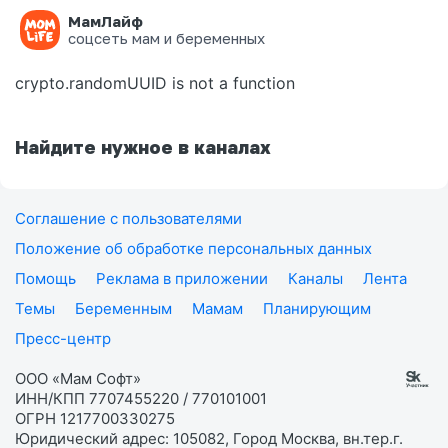
МамЛайф
Ошибка на странице
соцсеть мам и беременных
crypto.randomUUID is not a function
Найдите нужное в каналах
Соглашение с пользователями
Положение об обработке персональных данных
Помощь
Реклама в приложении
Каналы
Лента
Темы
Беременным
Мамам
Планирующим
Пресс-центр
ООО «Мам Софт»
ИНН/КПП 7707455220 / 770101001
ОГРН 1217700330275
Юридический адрес: 105082, Город Москва, вн.тер.г.