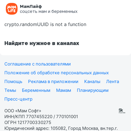
МамЛайф
Ошибка на странице
соцсеть мам и беременных
crypto.randomUUID is not a function
Найдите нужное в каналах
Соглашение с пользователями
Положение об обработке персональных данных
Помощь
Реклама в приложении
Каналы
Лента
Темы
Беременным
Мамам
Планирующим
Пресс-центр
ООО «Мам Софт»
ИНН/КПП 7707455220 / 770101001
ОГРН 1217700330275
Юридический адрес: 105082, Город Москва, вн.тер.г.