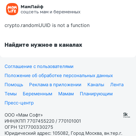
МамЛайф
Ошибка на странице
соцсеть мам и беременных
crypto.randomUUID is not a function
Найдите нужное в каналах
Соглашение с пользователями
Положение об обработке персональных данных
Помощь
Реклама в приложении
Каналы
Лента
Темы
Беременным
Мамам
Планирующим
Пресс-центр
ООО «Мам Софт»
ИНН/КПП 7707455220 / 770101001
ОГРН 1217700330275
Юридический адрес: 105082, Город Москва, вн.тер.г.