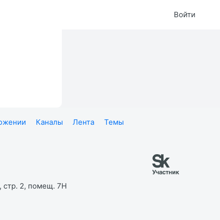
Войти
ложении
Каналы
Лента
Темы
 стр. 2, помещ. 7Н