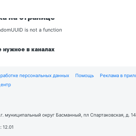
а на странице
ndomUUID is not a function
 нужное в каналах
работке персональных данных
Помощь
Реклама в при
центр
г. муниципальный округ Басманный, пл Спартаковская, д. 14,
 12.01