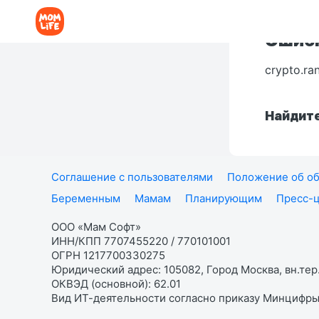
Ошибк
crypto.ra
Найдите
Соглашение с пользователями
Положение об об
Беременным
Мамам
Планирующим
Пресс-
ООО «Мам Софт»
ИНН/КПП 7707455220 / 770101001
ОГРН 1217700330275
Юридический адрес: 105082, Город Москва, вн.тер.
ОКВЭД (основной): 62.01
Вид ИТ-деятельности согласно приказу Минцифры: