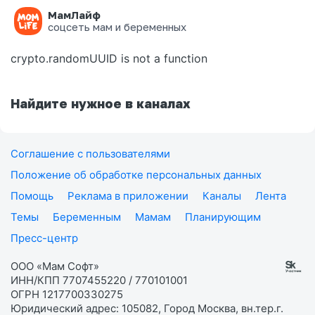
МамЛайф
Ошибка на странице
соцсеть мам и беременных
crypto.randomUUID is not a function
Найдите нужное в каналах
Соглашение с пользователями
Положение об обработке персональных данных
Помощь
Реклама в приложении
Каналы
Лента
Темы
Беременным
Мамам
Планирующим
Пресс-центр
ООО «Мам Софт»
ИНН/КПП 7707455220 / 770101001
ОГРН 1217700330275
Юридический адрес: 105082, Город Москва, вн.тер.г.