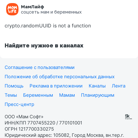
МамЛайф
Ошибка на странице
соцсеть мам и беременных
crypto.randomUUID is not a function
Найдите нужное в каналах
Соглашение с пользователями
Положение об обработке персональных данных
Помощь
Реклама в приложении
Каналы
Лента
Темы
Беременным
Мамам
Планирующим
Пресс-центр
ООО «Мам Софт»
ИНН/КПП 7707455220 / 770101001
ОГРН 1217700330275
Юридический адрес: 105082, Город Москва, вн.тер.г.