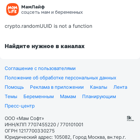
МамЛайф
Ошибка на странице
соцсеть мам и беременных
crypto.randomUUID is not a function
Найдите нужное в каналах
Соглашение с пользователями
Положение об обработке персональных данных
Помощь
Реклама в приложении
Каналы
Лента
Темы
Беременным
Мамам
Планирующим
Пресс-центр
ООО «Мам Софт»
ИНН/КПП 7707455220 / 770101001
ОГРН 1217700330275
Юридический адрес: 105082, Город Москва, вн.тер.г.