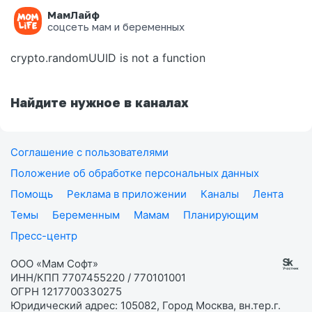
МамЛайф
Ошибка на странице
соцсеть мам и беременных
crypto.randomUUID is not a function
Найдите нужное в каналах
Соглашение с пользователями
Положение об обработке персональных данных
Помощь
Реклама в приложении
Каналы
Лента
Темы
Беременным
Мамам
Планирующим
Пресс-центр
ООО «Мам Софт»
ИНН/КПП 7707455220 / 770101001
ОГРН 1217700330275
Юридический адрес: 105082, Город Москва, вн.тер.г.